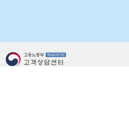
지번주소
울산 중구 북정동 236번지
도로명주소
울산 중구 종가로 405-3
우편번호
(우)44543
상담문의: (국번없이)1350(유료)
정부민원안내 콜센터: 국번없이 110
당직실 TEL
052-701-5300 (평일 18시 ~ 익일 9시, 주말 공휴
일 24시)