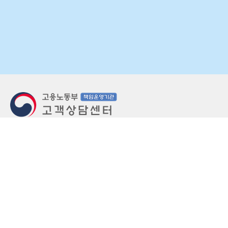
지번주소
울산 중구 북정동 236번지
도로명주소
울산 중구 종가로 405-3
우편번호
(우)44543
상담문의: (국번없이)1350(유료)
정부민원안내 콜센터: 국번없이 110
당직실 TEL
052-701-5300 (평일 18시 ~ 익일 9시, 주말 공휴
일 24시)