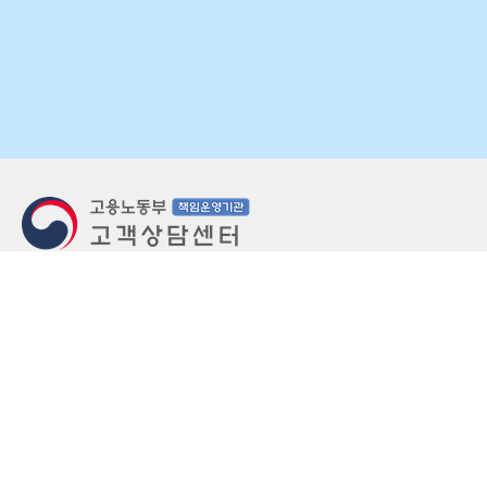
지번주소
울산 중구 북정동 236번지
도로명주소
울산 중구 종가로 405-3
우편번호
(우)44543
상담문의: (국번없이)1350(유료)
정부민원안내 콜센터: 국번없이 110
당직실 TEL
052-701-5300 (평일 18시 ~ 익일 9시, 주말 공휴
일 24시)