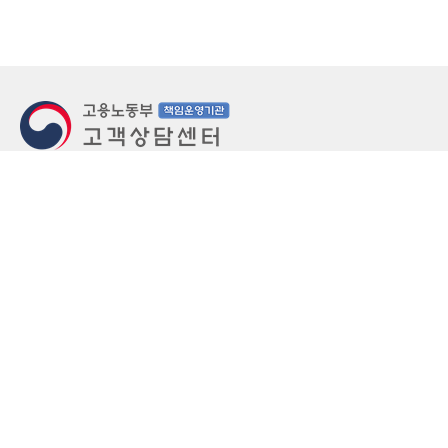
지번주소
울산 중구 북정동 236번지
도로명주소
울산 중구 종가로 405-3
우편번호
(우)44543
상담문의: (국번없이)1350(유료)
정부민원안내 콜센터: 국번없이 110
당직실 TEL
052-701-5300 (평일 18시 ~ 익일 9시, 주말 공휴
일 24시)
⁕ 당직실전화는 고용·노동상담이 제한됩니다.
FAX
052-702-5008