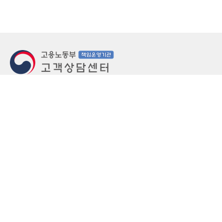
지번주소
울산 중구 북정동 236번지
도로명주소
울산 중구 종가로 405-3
우편번호
(우)44543
상담문의: (국번없이)1350(유료)
정부민원안내 콜센터: 국번없이 110
당직실 TEL
052-701-5300 (평일 18시 ~ 익일 9시, 주말 공휴
일 24시)
⁕ 당직실전화는 고용·노동상담이 제한됩니다.
FAX
052-702-5008