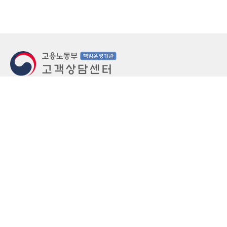
지번주소
울산 중구 북정동 236번지
도로명주소
울산 중구 종가로 405-3
우편번호
(우)44543
상담문의: (국번없이)1350(유료)
정부민원안내 콜센터: 국번없이 110
당직실 TEL
052-701-5300 (평일 18시 ~ 익일 9시, 주말 공휴
일 24시)
⁕ 당직실전화는 고용·노동상담이 제한됩니다.
FAX
052-702-5008