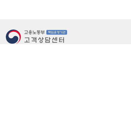
지번주소
울산 중구 북정동 236번지
도로명주소
울산 중구 종가로 405-3
우편번호
(우)44543
상담문의: (국번없이)1350(유료)
정부민원안내 콜센터: 국번없이 110
당직실 TEL
052-701-5300 (평일 18시 ~ 익일 9시, 주말 공휴
일 24시)
⁕ 당직실전화는 고용·노동상담이 제한됩니다.
FAX
052-702-5008