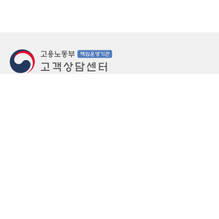
지번주소
울산 중구 북정동 236번지
도로명주소
울산 중구 종가로 405-3
우편번호
(우)44543
상담문의: (국번없이)1350(유료)
정부민원안내 콜센터: 국번없이 110
당직실 TEL
052-701-5300 (평일 18시 ~ 익일 9시, 주말 공휴
일 24시)
⁕ 당직실전화는 고용·노동상담이 제한됩니다.
FAX
052-702-5008