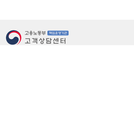
지번주소
울산 중구 북정동 236번지
도로명주소
울산 중구 종가로 405-3
우편번호
(우)44543
상담문의: (국번없이)1350(유료)
정부민원안내 콜센터: 국번없이 110
당직실 TEL
052-701-5300 (평일 18시 ~ 익일 9시, 주말 공휴
일 24시)
⁕ 당직실전화는 고용·노동상담이 제한됩니다.
FAX
052-702-5008