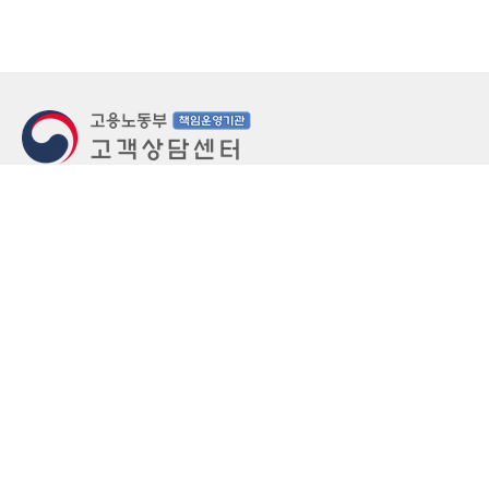
지번주소
울산 중구 북정동 236번지
도로명주소
울산 중구 종가로 405-3
우편번호
(우)44543
상담문의: (국번없이)1350(유료)
정부민원안내 콜센터: 국번없이 110
당직실 TEL
052-701-5300 (평일 18시 ~ 익일 9시, 주말 공휴
일 24시)
⁕ 당직실전화는 고용·노동상담이 제한됩니다.
FAX
052-702-5008