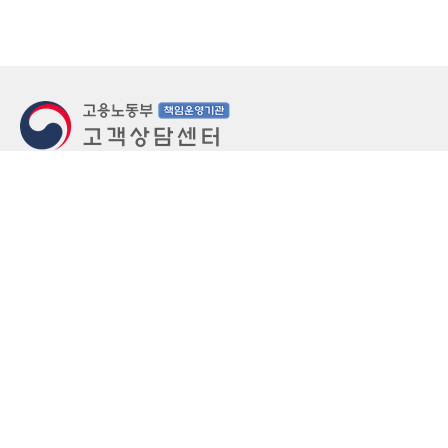
지번주소
울산 중구 북정동 236번지
도로명주소
울산 중구 종가로 405-3
우편번호
(우)44543
상담문의: (국번없이)1350(유료)
정부민원안내 콜센터: 국번없이 110
당직실 TEL
052-701-5300 (평일 18시 ~ 익일 9시, 주말 공휴
일 24시)
⁕ 당직실전화는 고용·노동상담이 제한됩니다.
FAX
052-702-5008