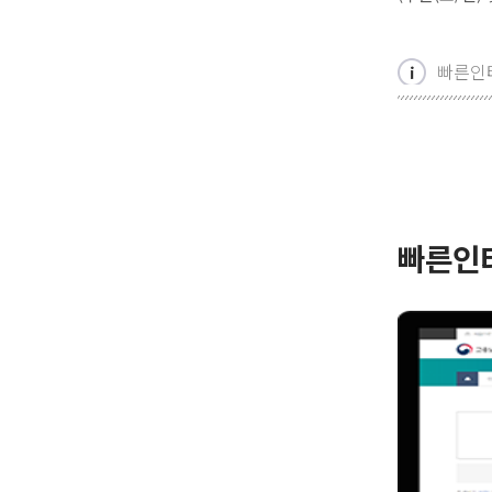
빠른인
빠른인