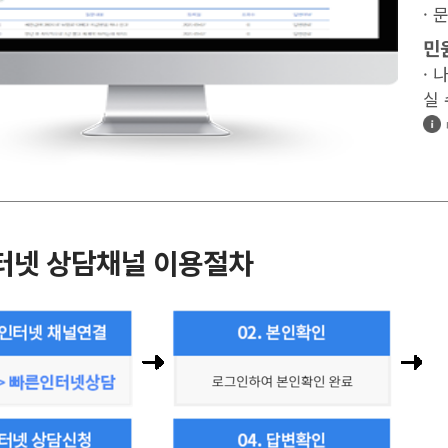
·
민
·
실 
터넷 상담채널 이용절차