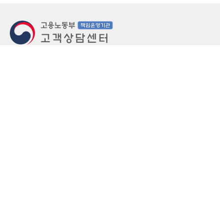
지번주소
울산 중구 북정동 236번지
도로명주소
울산 중구 종가로 405-3
우편번호
(우)44543
상담문의: (국번없이)1350(유료)
정부민원안내 콜센터: 국번없이 110
당직실 TEL
052-701-5300 (평일 18시 ~ 익일 9시, 주말 공휴
일 24시)
⁕ 당직실전화는 고용·노동상담이 제한됩니다.
FAX
052-702-5008
개인정보처리방침