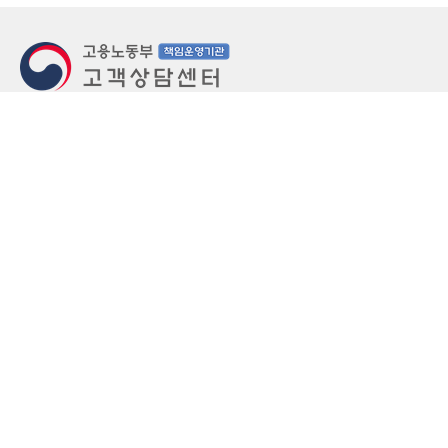
지번주소
울산 중구 북정동 236번지
도로명주소
울산 중구 종가로 405-3
우편번호
(우)44543
상담문의: (국번없이)1350(유료)
정부민원안내 콜센터: 국번없이 110
당직실 TEL
052-701-5300 (평일 18시 ~ 익일 9시, 주말 공휴
일 24시)
⁕ 당직실전화는 고용·노동상담이 제한됩니다.
FAX
052-702-5008
개인정보처리방침