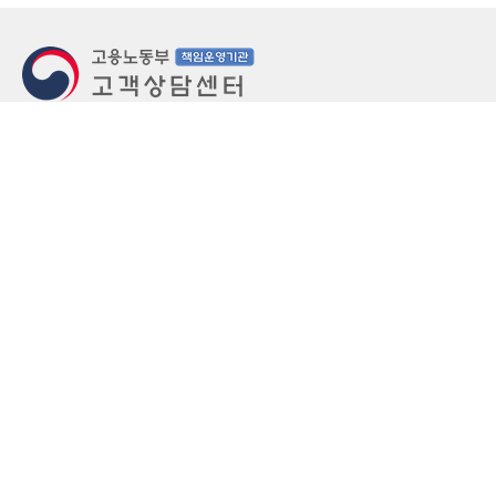
지번주소
울산 중구 북정동 236번지
도로명주소
울산 중구 종가로 405-3
우편번호
(우)44543
상담문의: (국번없이)1350(유료)
정부민원안내 콜센터: 국번없이 110
당직실 TEL
052-701-5300 (평일 18시 ~ 익일 9시, 주말 공휴
일 24시)
⁕ 당직실전화는 고용·노동상담이 제한됩니다.
FAX
052-702-5008
개인정보처리방침