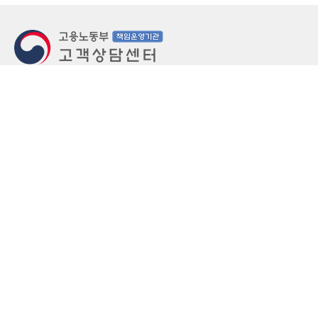
지번주소
울산 중구 북정동 236번지
도로명주소
울산 중구 종가로 405-3
우편번호
(우)44543
상담문의: (국번없이)1350(유료)
정부민원안내 콜센터: 국번없이 110
당직실 TEL
052-701-5300 (평일 18시 ~ 익일 9시, 주말 공휴
일 24시)
⁕ 당직실전화는 고용·노동상담이 제한됩니다.
FAX
052-702-5008
개인정보처리방침