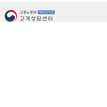
지번주소
울산 중구 북정동 236번지
도로명주소
울산 중구 종가로 405-3
우편번호
(우)44543
상담문의: (국번없이)1350(유료)
정부민원안내 콜센터: 국번없이 110
당직실 TEL
052-701-5300 (평일 18시 ~ 익일 9시, 주말 공휴
일 24시)
⁕ 당직실전화는 고용·노동상담이 제한됩니다.
FAX
052-702-5008
개인정보처리방침