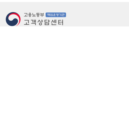
지번주소
울산 중구 북정동 236번지
도로명주소
울산 중구 종가로 405-3
우편번호
(우)44543
상담문의: (국번없이)1350(유료)
정부민원안내 콜센터: 국번없이 110
당직실 TEL
052-701-5300 (평일 18시 ~ 익일 9시, 주말 공휴
일 24시)
⁕ 당직실전화는 고용·노동상담이 제한됩니다.
FAX
052-702-5008
개인정보처리방침