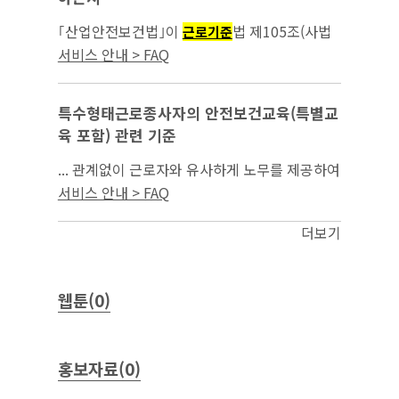
｢산업안전보건법｣이
법 제105조(사법
근로기준
경찰권 행사자의 제한)에서 정하는 그 밖의 노동
서비스 안내 > FAQ
관계법령에 해당하는지...
특수형태근로종사자의 안전보건교육(특별교
육 포함) 관련 기준
... 관계없이 근로자와 유사하게 노무를 제공하여
업무상의 재해로부터 보호할 필요가 있음에도
서비스 안내 > FAQ
「
법」 등이 적용되지 아니하는 사람으
근로기준
로서, ①｢산업안전보건법｣ 시행령 제67조에 따
더보기
른 직종이...
웹툰(0)
홍보자료(0)