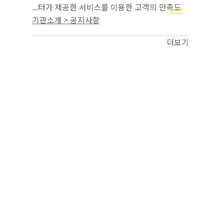
...터가 제공한 서비스를 이용한 고객의 만족도
조사 ○ 개인정보 항목 : 연락처, 상담유형(
근로
기관소개 > 공지사항
, 고용보험) ○ 개인정보 보유 및 이용 기간:
기준
제공받은 날부터 만족도(인식도) 조사 종...
더보기