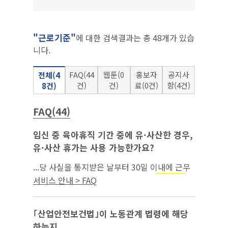
"근로기준"
에 대한 검색결과는 총 48개가 있습
니다.
FAQ(44
웹툰(0
홍보자
공지사
전체(4
건)
건)
료(0건)
항(4건)
8건)
FAQ(44)
임신 중 육아휴직 기간 중에 유·사산한 경우,
유·사산 휴가는 사용 가능한가요?
...당 사실을 통지받은 날부터 30일 이내에 근무
개시일을 지정하여야 합니다. 한편, ｢
근로기준
서비스 안내 > FAQ
법｣상 사용자는 임신 중인 여성이 유·사산한 경
우 근로자가 청구하면 유·사산 휴가를 부여...
｢산업안전보건법｣이 노동관계 법령에 해당
하는지