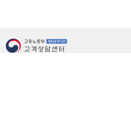
지번주소
울산 중구 북정동 236번지
도로명주소
울산 중구 종가로 405-3
우편번호
(우)44543
상담문의: (국번없이)1350(유료)
정부민원안내 콜센터: 국번없이 110
당직실 TEL
052-701-5300 (평일 18시 ~ 익일 9시, 주말 공휴
일 24시)
⁕ 당직실전화는 고용·노동상담이 제한됩니다.