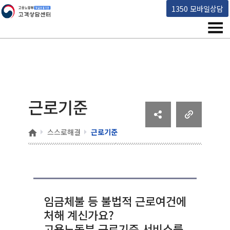
고용노동부 책임운영기관 고객상담센터
1350 모바일상담
메뉴
근로기준
홈
스스로해결
근로기준
임금체불 등 불법적 근로여건에
처해 계신가요?
고용노동부 근로기준 서비스를