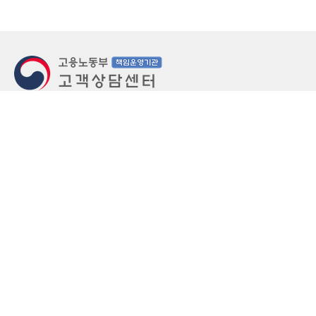
지번주소
울산 중구 북정동 236번지
도로명주소
울산 중구 종가로 405-3
우편번호
(우)44543
상담문의: (국번없이)1350(유료)
정부민원안내 콜센터: 국번없이 110
당직실 TEL
052-701-5300 (평일 18시 ~ 익일 9시, 주말 공휴
일 24시)
⁕ 당직실전화는 고용·노동상담이 제한됩니다.
FAX
052-702-5008