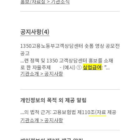
실업급
홍보/자료실 > 기관소식
, 고용보험, 중장년 일자리 지원 관련 상담을
여
진행하였으며 현장에서 고용노동 정책 홍보 등...
공지사항(4)
1350고용노동부고객상담센터 숏폼 영상 공모전
공고
...련 정책 및 1350 고객상담센터 홍보를 소재
로 한 자율주제 - (예시) ①
실업급여
: ”...
기관소개 > 공지사항
개인정보의 목적 외 제공 알림
...의 법적 근거: 고용보험법 제110조(자료 제공
의 요청) 3. 개인정보 제공 목적:
부정
실업급여
기관소개 > 공지사항
수급 조사 4. 제공하는 개인정보의 항목: 녹취
파일 2건...