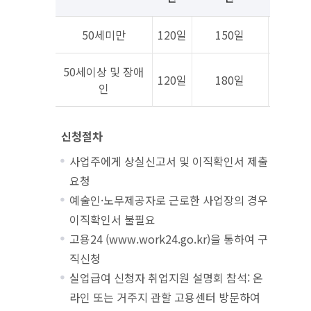
50세미만
120일
150일
18
50세이상 및 장애
120일
180일
21
인
신청절차
사업주에게 상실신고서 및 이직확인서 제출
요청
예술인·노무제공자로 근로한 사업장의 경우
이직확인서 불필요
고용24 (www.work24.go.kr)을 통하여 구
직신청
실업급여 신청자 취업지원 설명회 참석: 온
라인 또는 거주지 관할 고용센터 방문하여