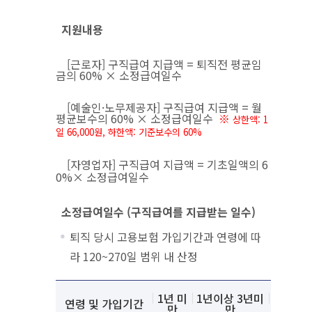
지원내용
[근로자] 구직급여 지급액 = 퇴직전 평균임
금의 60% × 소정급여일수
[예술인·노무제공자] 구직급여 지급액 = 월
평균보수의 60% × 소정급여일수
※
상한액: 1
일 66,000원,
하한액: 기준보수의 60%
[자영업자] 구직급여 지급액 = 기초일액의 6
0%× 소정급여일수
소정급여일수 (구직급여를 지급받는 일수)
퇴직 당시 고용보험 가입기간과 연령에 따
라 120~270일 범위 내 산정
소정급여일수 안내
설명
1년 미
1년이상 3년미
3년이상
연령 및 가입기간
만
만