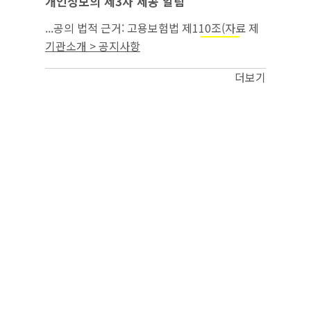
개인정보의 제3자 제공 알림
...공의 법적 근거: 고용보험법 제110조(자료 제
공의 요청) 3. 제3자 제공의 목적:
부정
실업급여
기관소개 > 공지사항
수급 조사 4. 제3자 제공을 한 개인정보의 항목
(구성): 녹취파일 3건...
더보기