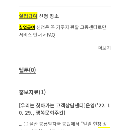
실업급여
신청 장소
신청은 꼭 거주지 관할 고용센터로만
실업급여
가야 하나요?...
서비스 안내 > FAQ
더보기
웹툰(0)
홍보자료(1)
[우리는 찾아가는 고객상담센터]운영('22. 1
0. 29., 행복문화주간)
... ○ 울산 공룡발자국 공원에서 “일일 현장 상
담 접수 창구”를 마련해 시민들을 상대로