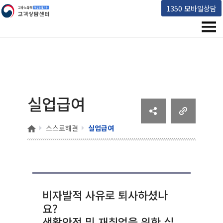
고용노동부 책임운영기관 고객상담센터
1350 모바일상담
메뉴
실업급여
홈
스스로해결
실업급여
비자발적 사유로 퇴사하셨나
요?
생활안정 및 재취업을 위한 실