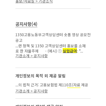
실업급
홍보/자료실 > 기관소식
, 고용보험, 중장년 일자리 지원 관련 상담을
여
진행하였으며 현장에서 고용노동 정책 홍보 등...
공지사항(4)
1350고용노동부고객상담센터 숏폼 영상 공모전
공고
...련 정책 및 1350 고객상담센터 홍보를 소재
로 한 자율주제 - (예시) ①
실업급여
: ”...
기관소개 > 공지사항
개인정보의 목적 외 제공 알림
...의 법적 근거: 고용보험법 제110조(자료 제공
의 요청) 3. 개인정보 제공 목적:
부정
실업급여
기관소개 > 공지사항
수급 조사 4. 제공하는 개인정보의 항목: 녹취
파일 2건...