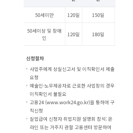
50세미만
120일
150일
18
50세이상 및 장애
120일
180일
21
인
신청절차
사업주에게 상실신고서 및 이직확인서 제출
요청
예술인·노무제공자로 근로한 사업장의 경우
이직확인서 불필요
고용24 (www.work24.go.kr)을 통하여 구
직신청
실업급여 신청자 취업지원 설명회 참석: 온
라인 또는 거주지 관할 고용센터 방문하여