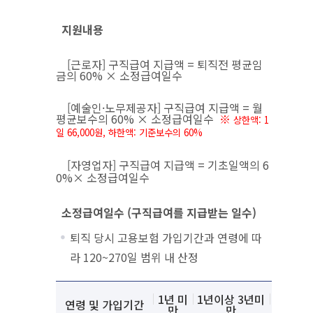
지원내용
[근로자] 구직급여 지급액 = 퇴직전 평균임
금의 60% × 소정급여일수
[예술인·노무제공자] 구직급여 지급액 = 월
평균보수의 60% × 소정급여일수
※
상한액: 1
일 66,000원,
하한액: 기준보수의 60%
[자영업자] 구직급여 지급액 = 기초일액의 6
0%× 소정급여일수
소정급여일수 (구직급여를 지급받는 일수)
퇴직 당시 고용보험 가입기간과 연령에 따
라 120~270일 범위 내 산정
소정급여일수 안내
설명
1년 미
1년이상 3년미
3년이상
연령 및 가입기간
만
만