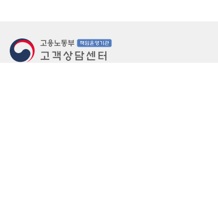
지번주소
울산 중구 북정동 236번지
도로명주소
울산 중구 종가로 405-3
우편번호
(우)44543
상담문의: (국번없이)1350(유료)
정부민원안내 콜센터: 국번없이 110
당직실 TEL
052-701-5300 (평일 18시 ~ 익일 9시, 주말 공휴
일 24시)
⁕ 당직실전화는 고용·노동상담이 제한됩니다.
FAX
052-702-5008