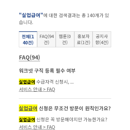
"실업급여"
에 대한 검색결과는 총 140개가 있
습니다.
FAQ(94
웹툰(0
홍보자
공지사
전체(1
건)
건)
료(1건)
항(4건)
40건)
FAQ(94)
워크넷 구직 등록 필수 여부
수급자격 신청시, ...
실업급여
서비스 안내 > FAQ
실업급여
신청은 무조건 방문이 원칙인가요?
신청은 꼭 방문해야지만 가능한가요?
실업급여
인터넷으로 하는 것은 안되나요?...
서비스 안내 > FAQ