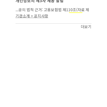
개인정보의 제3자 제공 알림
...공의 법적 근거: 고용보험법 제110조(자료 제
공의 요청) 3. 제3자 제공의 목적:
부정
실업급여
기관소개 > 공지사항
수급 조사 4. 제3자 제공을 한 개인정보의 항목
(구성): 녹취파일 3건...
더보기