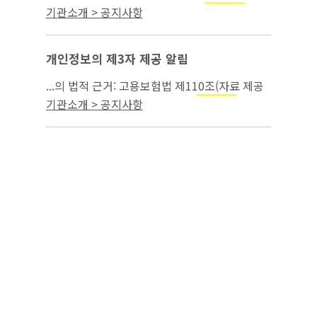
공의 요청) 3. 제3자 제공의 목적:
급여
모성보호
기관소개 > 공지사항
부정수급 조사 4. 제3자 제공을 한 개인정보의
항목(구성): 녹취파일 8건...
개인정보의 제3자 제공 알림
...의 법적 근거: 고용보험법 제110조(자료 제공
의 요청) 3. 제3자 제공의 목적:
급여 부
모성보호
기관소개 > 공지사항
정수급 조사 4. 제3자 제공을 한 개인정보의 항
목(구성): 녹취파일 49건 ...