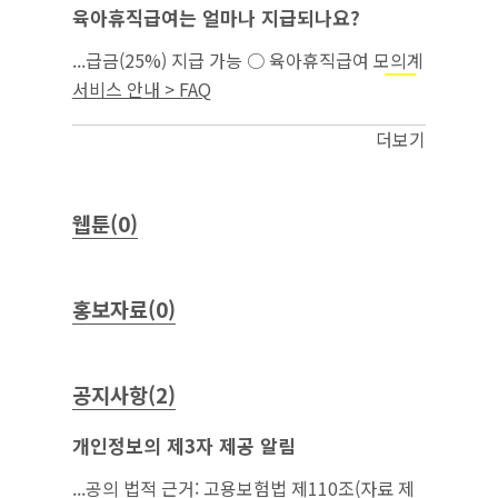
육아휴직급여는 얼마나 지급되나요?
...급금(25%) 지급 가능 ○ 육아휴직급여 모의계
산은 고용보험 홈페이지(간편 모의계산 →
모성
서비스 안내 > FAQ
)에서 가능함...
보호
더보기
웹툰(0)
홍보자료(0)
공지사항(2)
개인정보의 제3자 제공 알림
...공의 법적 근거: 고용보험법 제110조(자료 제