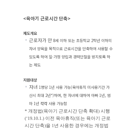
<육아기 근로시간 단축>
제도개요
근로자가 만
8
세 이하 또는 초등학교
2
학년 이하의
자녀 양육을 목적으로 근로시간을 단축하여 사용할 수
있도록 하여 일
·
가정 양립과 경력단절을 방지토록 하
는 제도
지원대상
자녀
1
명당
1
년 사용 가능
(
육아휴직 미사용기간 가
산시 최대
2
년
*)
하며
,
한 자녀에 대하여 아빠
1
년
,
엄
마
1
년
각각
사용 가능함
*
개정법
(
육아기 근로시간 단축 확대
)
시행
(‘19.10.1.)
이전 육아휴직
(
또는 육아기 근로
시간 단축
)
을
1
년 사용한 경우에는 개정법