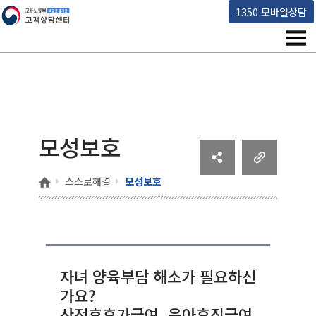
고용노동부 책임운영기관 고객상담센터
1350 모바일상담
메뉴
모성보호
홈
스스로해결
모성보호
자녀 양육부담 해소가 필요하신
가요?
산전후휴가급여, 육아휴직급여