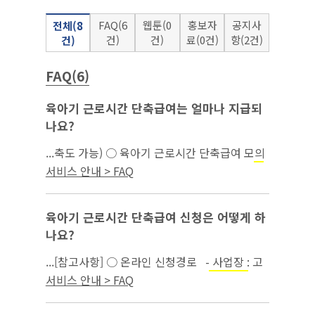
FAQ(6
웹툰(0
홍보자
공지사
전체(8
건)
건)
료(0건)
항(2건)
건)
FAQ(6)
육아기 근로시간 단축급여는 얼마나 지급되
나요?
...축도 가능) ○ 육아기 근로시간 단축급여 모의
계산은 고용보험 홈페이지(간편 모의계산 →
모
서비스 안내 > FAQ
)에서 가능함...
성보호
육아기 근로시간 단축급여 신청은 어떻게 하
나요?
...[참고사항] ○ 온라인 신청경로 - 사업장 : 고
용보험 홈페이지 → 기업서비스 →
→
모성보호
서비스 안내 > FAQ
육아기 근로시간 단축 확인서 ※ 육아휴직(육
아기근로시간 단축) 확인서는 사업...