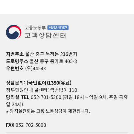
지번주소
울산 중구 북정동 236번지
도로명주소
울산 중구 종가로 405-3
우편번호
(우)44543
상담문의: (국번없이)1350(유료)
정부민원안내 콜센터: 국번없이 110
당직실 TEL
052-701-5300 (평일 18시 ~ 익일 9시, 주말 공휴
일 24시)
⁕ 당직실전화는 고용·노동상담이 제한됩니다.
FAX
052-702-5008