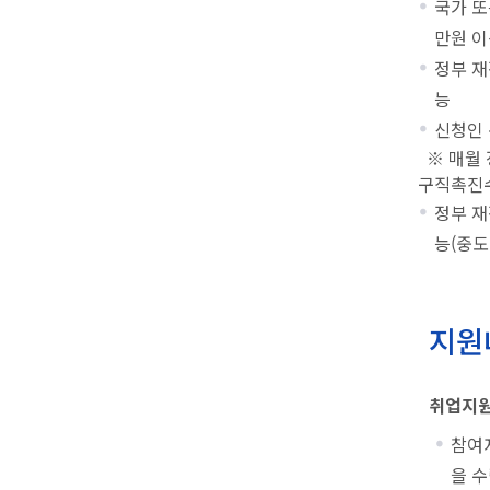
국가 또
만원 이
정부 재
능
신청인 
※ 매월 
구직촉진수
정부 재
능(중도
지원
취업지원
참여
을 