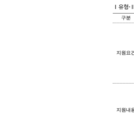
Ⅰ유형·
구분
지원요
지원내