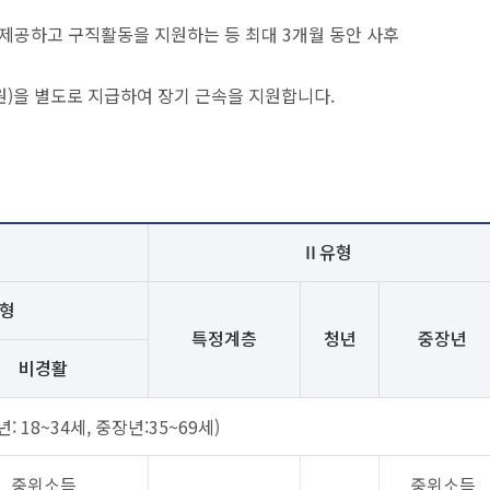
제공하고 구직활동을 지원하는 등 최대 3개월 동안 사후
)을 별도로 지급하여 장기 근속을 지원합니다.
명
Ⅱ유형
형
특정계층
청년
중장년
비경활
년: 18~34세, 중장년:35~69세)
중위소득
중위소득