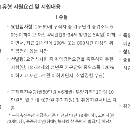
Ⅱ유형 지원요건 및 지원내용
Ⅰ유형
요건심사형
: 15~69세 구직자 중 가구단위 중위소득 6
0% 이하이고 재산 4억원(18~34세 청년은 5억원) 이하
특
이면서, 최근 2년 안에 100일 또는 800시간 이상의 취
미
업경험이 있는 사람
청
건
선발형
: 요건심사형 중 취업경험요건을 충족하지 못한
중
사람(단, 18~34세의 청년은 가구단위 중위소득 120%
사
이하이고 재산 5억원 이하이면서, 취업경험 무관)
구직촉진수당(월50만원×6개월+부양가족* 1인당 10
만원씩 월 최대 40만원 추가지원) 및 취업지원서비스 제
취
용
공
* 구직촉진수당 지급주기 중 미성년자(만 18세이하), 고령자(만
70세이상), 중증장애인(장애인복지법 상 증명서 발급자) 해당자