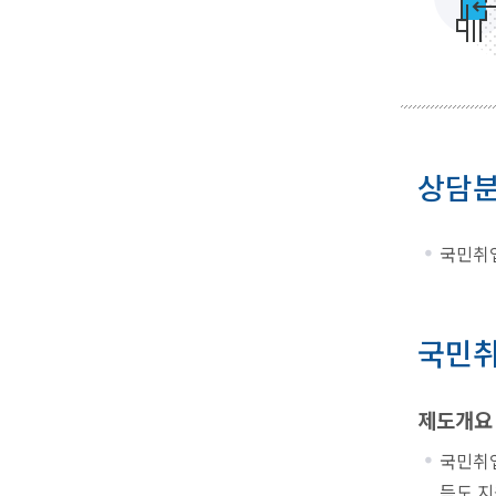
상담
국민취업
국민취
제도개요
국민취
득도 