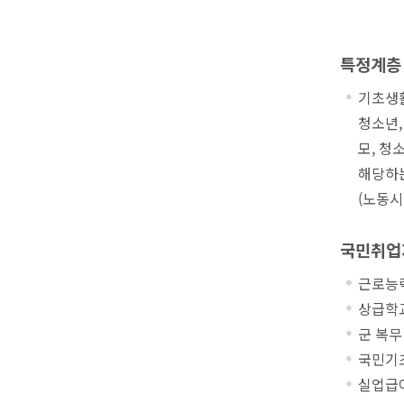
특정계층
기초생활
청소년,
모, 청
해당하는
(노동시
국민
취업
근로능력
상급학교
군 복무
국민기초
실업급여