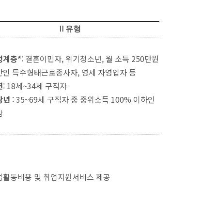
Ⅱ유형
정계층*
: 결혼이민자, 위기청소년, 월 소득 250만원
만인 특수형태근로종사자, 영세 자영업자 등
년
: 18세~34세 구직자
장년
: 35~69세 구직자 중 중위소득 100% 이하인
람
업활동비용 및 취업지원서비스 제공