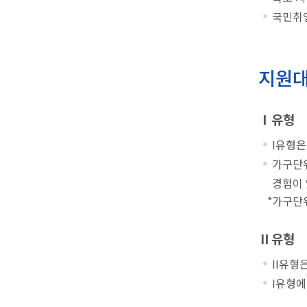
국민취
지원
Ⅰ유형
I유형은
가구단위
경험이 
*가구단위
Ⅱ유형
II유형
I유형에