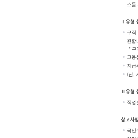
스를
Ⅰ유형 
구직 
원합
* 구
고용
지급
(단,
Ⅱ유형 
직업훈
참고사
국민