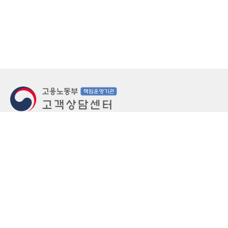
지번주소
울산 중구 북정동 236번지
도로명주소
울산 중구 종가로 405-3
우편번호
(우)44543
상담문의: (국번없이)1350(유료)
정부민원안내 콜센터: 국번없이 110
당직실 TEL
052-701-5300 (평일 18시 ~ 익일 9시, 주말 공휴
일 24시)