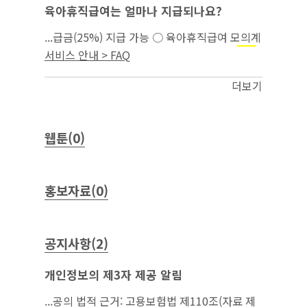
육아휴직급여는 얼마나 지급되나요?
...급금(25%) 지급 가능 ○ 육아휴직급여 모의계
산은 고용보험 홈페이지(간편 모의계산 →
모성
서비스 안내 > FAQ
)에서 가능함...
보호
더보기
웹툰(0)
홍보자료(0)
공지사항(2)
개인정보의 제3자 제공 알림
...공의 법적 근거: 고용보험법 제110조(자료 제