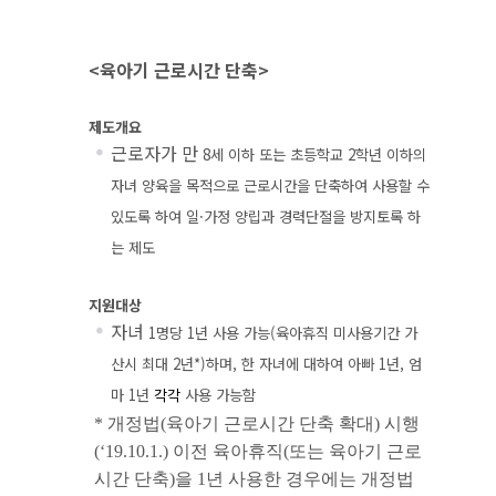
<육아기 근로시간 단축>
제도개요
근로자가 만
8
세 이하 또는 초등학교
2
학년 이하의
자녀 양육을 목적으로 근로시간을 단축하여 사용할 수
있도록 하여 일
·
가정 양립과 경력단절을 방지토록 하
는 제도
지원대상
자녀
1
명당
1
년 사용 가능
(
육아휴직 미사용기간 가
산시 최대
2
년
*)
하며
,
한 자녀에 대하여 아빠
1
년
,
엄
마
1
년
각각
사용 가능함
*
개정법
(
육아기 근로시간 단축 확대
)
시행
(‘19.10.1.)
이전 육아휴직
(
또는 육아기 근로
시간 단축
)
을
1
년 사용한 경우에는 개정법