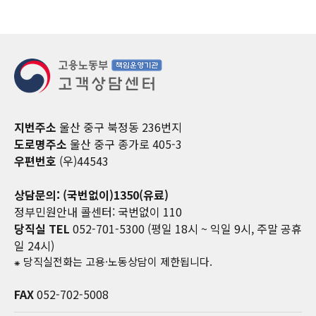
지번주소
울산 중구 북정동 236번지
도로명주소
울산 중구 종가로 405-3
우편번호
(우)44543
상담문의: (국번없이)1350(유료)
정부민원안내 콜센터: 국번없이 110
당직실 TEL
052-701-5300 (평일 18시 ~ 익일 9시, 주말 공휴
일 24시)
⁕ 당직실전화는 고용·노동상담이 제한됩니다.
FAX
052-702-5008