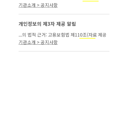
공의 요청) 3. 제3자 제공의 목적:
급여
모성보호
기관소개 > 공지사항
부정수급 조사 4. 제3자 제공을 한 개인정보의
항목(구성): 녹취파일 8건...
개인정보의 제3자 제공 알림
...의 법적 근거: 고용보험법 제110조(자료 제공
의 요청) 3. 제3자 제공의 목적:
급여 부
모성보호
기관소개 > 공지사항
정수급 조사 4. 제3자 제공을 한 개인정보의 항
목(구성): 녹취파일 49건 ...