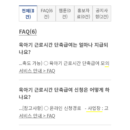
FAQ(6
웹툰(0
홍보자
공지사
전체(8
건)
건)
료(0건)
항(2건)
건)
FAQ(6)
육아기 근로시간 단축급여는 얼마나 지급되
나요?
...축도 가능) ○ 육아기 근로시간 단축급여 모의
계산은 고용보험 홈페이지(간편 모의계산 →
모
서비스 안내 > FAQ
)에서 가능함...
성보호
육아기 근로시간 단축급여 신청은 어떻게 하
나요?
...[참고사항] ○ 온라인 신청경로 - 사업장 : 고
용보험 홈페이지 → 기업서비스 →
→
모성보호
서비스 안내 > FAQ
육아기 근로시간 단축 확인서 ※ 육아휴직(육
아기근로시간 단축) 확인서는 사업...