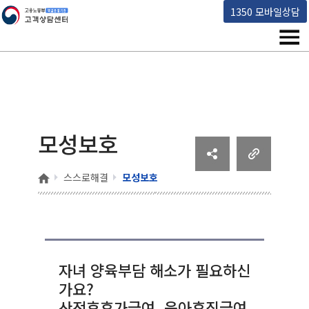
고용노동부 책임운영기관 고객상담센터
1350 모바일상담
메뉴
모성보호
홈
스스로해결
모성보호
자녀 양육부담 해소가 필요하신
가요?
산전후휴가급여, 육아휴직급여