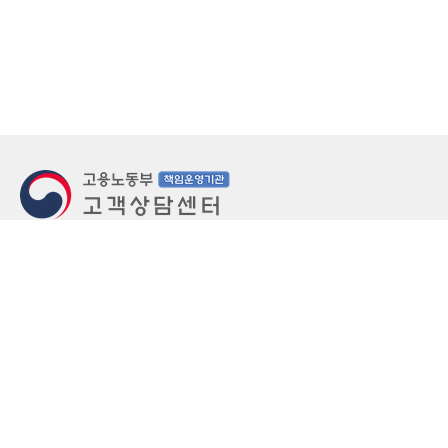
지번주소
울산 중구 북정동 236번지
도로명주소
울산 중구 종가로 405-3
우편번호
(우)44543
상담문의: (국번없이)1350(유료)
정부민원안내 콜센터: 국번없이 110
당직실 TEL
052-701-5300 (평일 18시 ~ 익일 9시, 주말 공휴
일 24시)