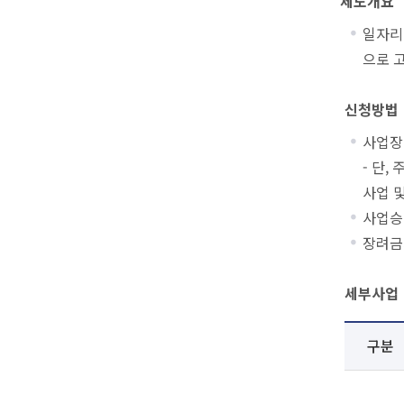
제도개요
일자리
으로 
신청방법
사업장
- 단
사업 
사업승
장려금
세부사업
구분