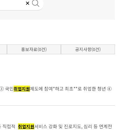
홍보자료(0건)
공지사항(0건)
23조 및 같은 법 시행령 제26조에 따른 고용촉진장려금 지급 대상이 되는 청년 ③ 국민
제도에 참여*하고 최초**로 취업한 청년 ④
취업지원
 등 직접적
서비스 강화 및 진로지도, 심리 등 연계전
취업지원