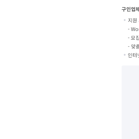
구인업체
지원
- W
- 모
- 맞
인터