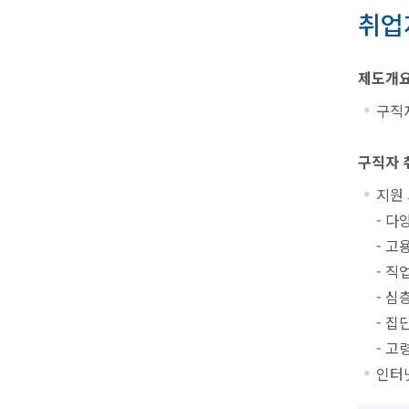
취업
제도개
구직
구직자 
지원
- 
- 고
- 
- 
- 
- 고
인터