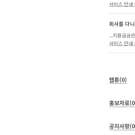
문상담을 통
서비스 안내 >
회사를 다니
...지환급금
서류의 보완(
서비스 안내 >
웹툰(0)
홍보자료(0
공지사항(0