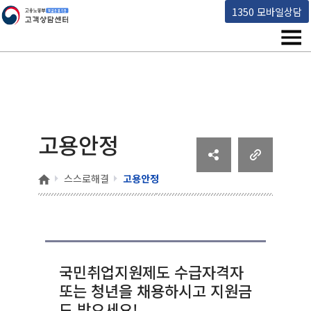
고용노동부 책임운영기관 고객상담센터
1350 모바일상담
메뉴
고용안정
홈
스스로해결
고용안정
국민취업지원제도 수급자격자
또는 청년을 채용하시고 지원금
도 받으세요!