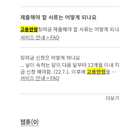
을 위한 조치를 이행한 사업주부터 적용)(’22.7.
18. 시행)...
제출해야 할 서류는 어떻게 되나요
장려금 제출해야 할 서류는 어떻게 되나
고용안정
요...
서비스 안내 > FAQ
장려금 신청은 어떻게 하나요
... 날이 속하는 달의 다음 달부터 12개월 이내 지
급 신청 해야함. (22.7.1. 이후에
고용안정
을 위
서비스 안내 > FAQ
한 조치를 이행한 사업주부터 적용)(‘22.7.18.시
행) 고용보험홈페이지(w...
더보기
웹툰(0)