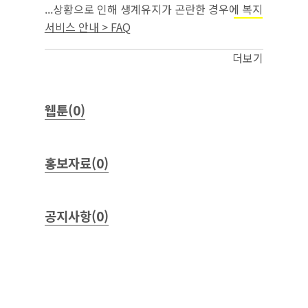
...상황으로 인해 생계유지가 곤란한 경우에 복지
서비스를 신속하게 지원하는 제도입니다.
국민취
서비스 안내 > FAQ
와 목적·취지가 다르므로 중복 수급
업지원제도
이 허용됩니다. ...
더보기
웹툰(0)
홍보자료(0)
공지사항(0)