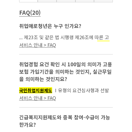
FAQ(20)
취업애로청년은 누구 인가요?
... 제23조 및 같은 법 시행령 제26조에 따른 고
용촉진장려금 지급 대상이 되는 청년 ③
국민취
서비스 안내 > FAQ
에 참여*하고 최초**로 취업한 청년
업지원제도
④ 청년도전지원사업* 수료 청년 ⑤ ｢아동복지
법 ...
취업경험 요건 확인 시 100일의 의미가 고용
보험 가입기간을 의미하는 것인지, 실근무일
을 의미하는 것인지요?
Ⅰ유형의 요건심사형과 선발
국민취업지원제도
형 비경활의 자격 판단의 기준이 되는 취업경험
서비스 안내 > FAQ
요건의 고용보험 ...
긴급복지지원제도와 중복 참여·수급이 가능
한가요?