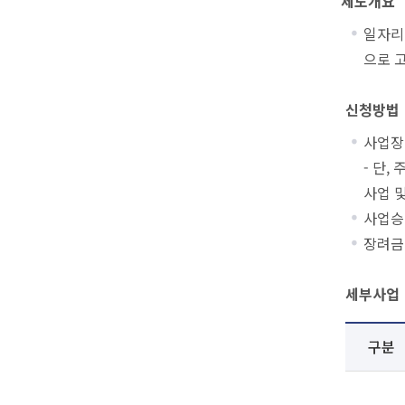
제도개요
일자리
으로 
신청방법
사업장
- 단
사업 
사업승
장려금
세부사업
구분