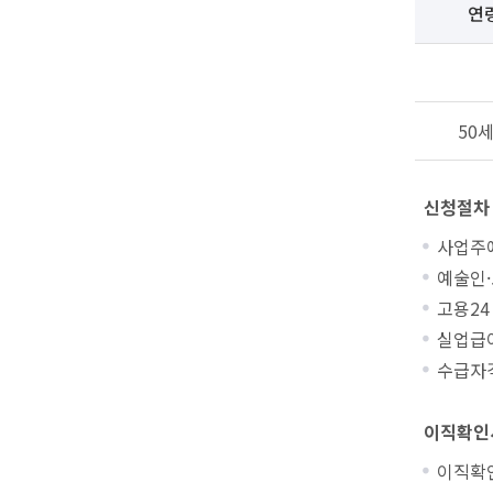
연
50
신청절차
사업주
예술인
고용24 
실업급여
수급자격
이직확인
이직확인