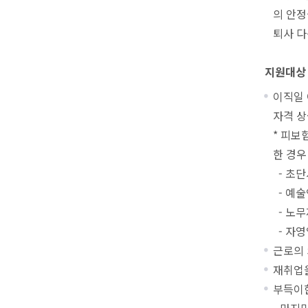
의 안
퇴사 다
지원대상
이직일 
자격 상
* 피보
한 경우
- 초단
- 예술
- 노무
- 자영
근로의 
재취업을
부득이한
- 마지