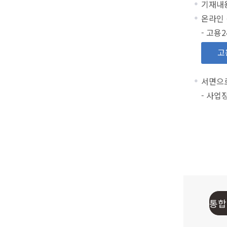
기재내용
온라인 
- 고용2
고
서면으
- 사업