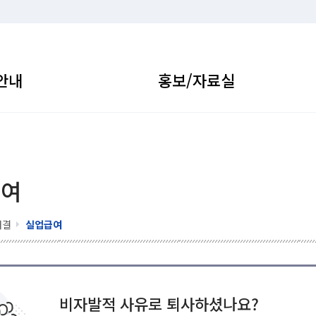
안내
홍보/자료실
급여
해결
실업급여
비자발적 사유로 퇴사하셨나요?