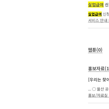
실업급여
신
신청
실업급여
서비스 안내 >
웹툰(0)
홍보자료(1
[우리는 찾아
... ○ 
진행하였으며 
홍보/자료실 