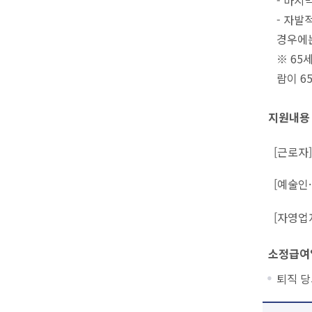
- 자발
경우에
※ 65
람이 6
지원내용
[근로자]
[예술인·
[자영업자
소정급여일
퇴직 당