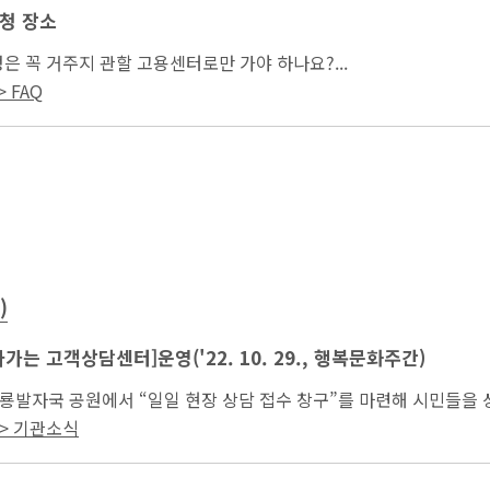
청 장소
은 꼭 거주지 관할 고용센터로만 가야 하나요?...
 FAQ
)
가는 고객상담센터]운영('22. 10. 29., 행복문화주간)
울산 공룡발자국 공원에서 “일일 현장 상담 접수 창구”를 마련해 시민들을
현장에서 고용노동 정책 홍보 등...
> 기관소식