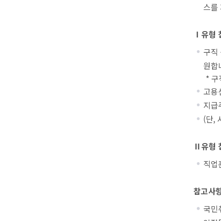
스를
Ⅰ유형 
구직 
원합
* 구
고용
지급
(단,
Ⅱ유형 
직업훈
참고사
국민