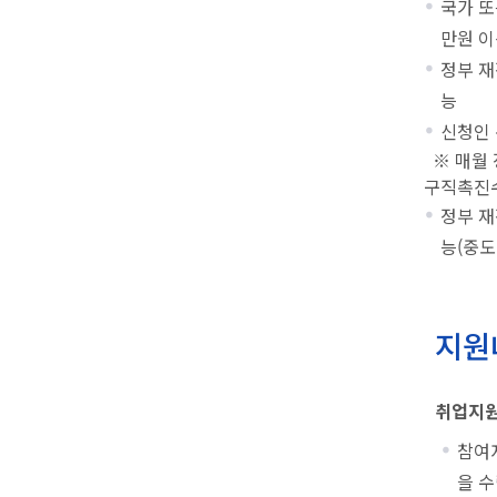
국가 또
만원 이
정부 재
능
신청인 
※ 매월 
구직촉진수
정부 재
능(중도
지원
취업지원
참여
을 