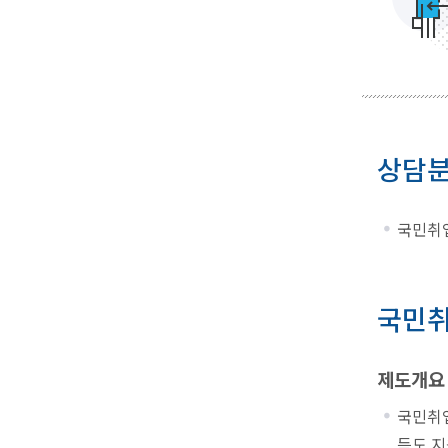
상담
국민취업
국민취
제도개요
국민취
득도 