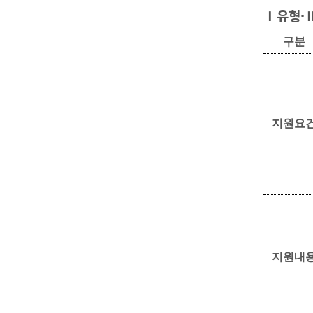
Ⅰ유형·
구분
지원요
지원내