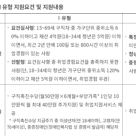
Ⅱ유형 지원요건 및 지원내용
Ⅰ유형
요건심사형
: 15~69세 구직자 중 가구단위 중위소득 6
0% 이하이고 재산 4억원(18~34세 청년은 5억원) 이하
특
이면서, 최근 2년 안에 100일 또는 800시간 이상의 취
미
업경험이 있는 사람
청
건
선발형
: 요건심사형 중 취업경험요건을 충족하지 못한
중
사람(단, 18~34세의 청년은 가구단위 중위소득 120%
사
이하이고 재산 5억원 이하이면서, 취업경험 무관)
구직촉진수당(월50만원×6개월+부양가족* 1인당 10
만원씩 월 최대 40만원 추가지원) 및 취업지원서비스 제
취
용
공
* 구직촉진수당 지급주기 중 미성년자(만 18세이하), 고령자(만
70세이상), 중증장애인(장애인복지법 상 증명서 발급자) 해당자