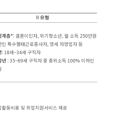
Ⅱ유형
정계층*
: 결혼이민자, 위기청소년, 월 소득 250만원
만인 특수형태근로종사자, 영세 자영업자 등
년
: 18세~34세 구직자
장년
: 35~69세 구직자 중 중위소득 100% 이하인
람
업활동비용 및 취업지원서비스 제공