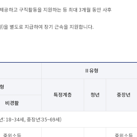
제공하고 구직활동을 지원하는 등 최대 3개월 동안 사후
)을 별도로 지급하여 장기 근속을 지원합니다.
명
Ⅱ유형
형
특정계층
청년
중장년
비경활
년: 18~34세, 중장년:35~69세)
중위소득
중위소득