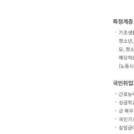
특정계층
기초생활
청소년,
모, 청
해당하는
(노동시
국민
취업
근로능력
상급학교
군 복무
국민기초
실업급여