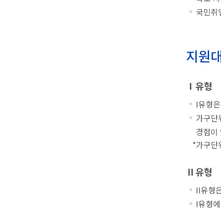
국민취
지원
Ⅰ유형
I유형은
가구단위
경험이 
*가구단위
Ⅱ유형
II유형
I유형에