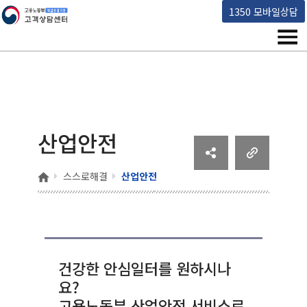
고용노동부 책임운영기관 고객상담센터
1350 모바일상담
메뉴
산업안전
홈
스스로해결
산업안전
건강한 안심일터를 원하시나
요?
고용노동부 산업안전 서비스로