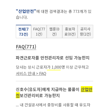
"산업안전"
에 대한 검색결과는 총 773개가 있
습니다.
FAQ(77
웹툰(0
홍보자
공지사
전체(7
1건)
건)
료(0건)
항(2건)
73건)
FAQ(771)
파견근로자를 안전관리자로 선임 가능한지
당사는 상시 근로자가 1,000명 이상 근무하고
있는 사업장으로서
보건법 상 안전관리
산업안전
서비스 안내 > FAQ
자 2명, 보건관리자 1명을 선임하고 있는데, 안
전관리자 2명 중 1명을...
신호수(유도자)에게 지급하는 물품이
산업안
전
보건관리비로 가능한지
... 내 건설공사에서 중장비를 사용할 때 유도자