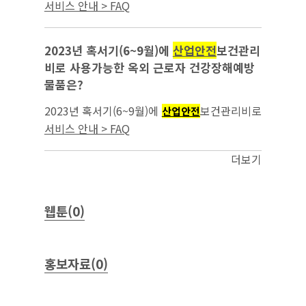
를 배치하는데 이때 유도자에게 지급하는 물품
서비스 안내 > FAQ
이
보건관리비로 가능한지...
산업안전
2023년 혹서기(6~9월)에
산업안전
보건관리
비로 사용가능한 옥외 근로자 건강장해예방
물품은?
2023년 혹서기(6~9월)에
보건관리비로
산업안전
사용가능한 옥외 근로자 건강장해예방 물품
서비스 안내 > FAQ
은?...
더보기
웹툰(0)
홍보자료(0)