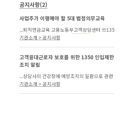
공지사항(2)
사업주가 이행해야 할 5대 법정의무교육
...퇴직연금교육 고용노동부고객상담센터 ☏135
0 직장내 성희롱 예방교육
보건교육
산업안전
기관소개 > 공지사항
* 위탁 교육기관 관련(...
고객응대근로자 보호를 위한 1350 인입제한
조치 알림
...상담사의 건강장애 예방조치의 일환으로 관련
법(성폭력범죄의 처벌 등에 관한 특례법, 형법,
기관소개 > 공지사항
보건법 등)위반에 대한 고발 조치와는
산업안전
별도로 7일간 전화 인입 제한 조치(성희롱은 1개
월간...