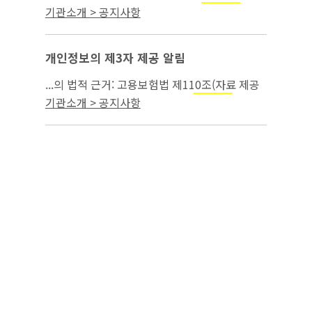
공의 요청) 3. 제3자 제공의 목적:
급여
모성보호
기관소개 > 공지사항
부정수급 조사 4. 제3자 제공을 한 개인정보의
항목(구성): 녹취파일 8건...
개인정보의 제3자 제공 알림
...의 법적 근거: 고용보험법 제110조(자료 제공
의 요청) 3. 제3자 제공의 목적:
급여 부
모성보호
기관소개 > 공지사항
정수급 조사 4. 제3자 제공을 한 개인정보의 항
목(구성): 녹취파일 49건 ...