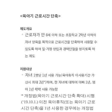
<육아기 근로시간 단축>
제도개요
근로자가 만
8
세 이하 또는 초등학교
2
학년 이하의
자녀 양육을 목적으로 근로시간을 단축하여 사용할 수
있도록 하여 일
·
가정 양립과 경력단절을 방지토록 하
는 제도
지원대상
자녀
1
명당
1
년 사용 가능
(
육아휴직 미사용기간 가
산시 최대
2
년
*)
하며
,
한 자녀에 대하여 아빠
1
년
,
엄
마
1
년
각각
사용 가능함
*
개정법
(
육아기 근로시간 단축 확대
)
시행
(‘19.10.1.)
이전 육아휴직
(
또는 육아기 근로
시간 단축
)
을
1
년 사용한 경우에는 개정법