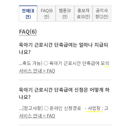
FAQ(6
웹툰(0
홍보자
공지사
전체(8
건)
건)
료(0건)
항(2건)
건)
FAQ(6)
육아기 근로시간 단축급여는 얼마나 지급되
나요?
...축도 가능) ○ 육아기 근로시간 단축급여 모의
계산은 고용보험 홈페이지(간편 모의계산 →
모
서비스 안내 > FAQ
)에서 가능함...
성보호
육아기 근로시간 단축급여 신청은 어떻게 하
나요?
...[참고사항] ○ 온라인 신청경로 - 사업장 : 고
용보험 홈페이지 → 기업서비스 →
→
모성보호
서비스 안내 > FAQ
육아기 근로시간 단축 확인서 ※ 육아휴직(육
아기근로시간 단축) 확인서는 사업...