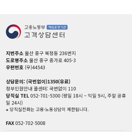
지번주소
울산 중구 북정동 236번지
도로명주소
울산 중구 종가로 405-3
우편번호
(우)44543
상담문의: (국번없이)1350(유료)
정부민원안내 콜센터: 국번없이 110
당직실 TEL
052-701-5300 (평일 18시 ~ 익일 9시, 주말 공휴
일 24시)
⁕ 당직실전화는 고용·노동상담이 제한됩니다.
FAX
052-702-5008