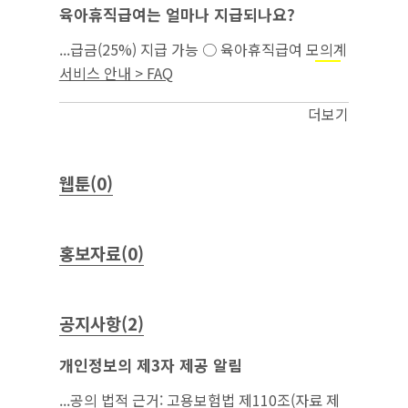
육아휴직급여는 얼마나 지급되나요?
...급금(25%) 지급 가능 ○ 육아휴직급여 모의계
산은 고용보험 홈페이지(간편 모의계산 →
모성
서비스 안내 > FAQ
)에서 가능함...
보호
더보기
웹툰(0)
홍보자료(0)
공지사항(2)
개인정보의 제3자 제공 알림
...공의 법적 근거: 고용보험법 제110조(자료 제