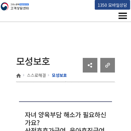
고용노동부 책임운영기관 고객상담센터
1350 모바일상담
메뉴
모성보호
홈
스스로해결
모성보호
자녀 양육부담 해소가 필요하신
가요?
산전후휴가급여, 육아휴직급여