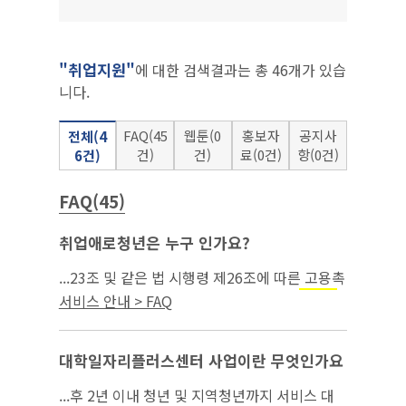
"취업지원"
에 대한 검색결과는 총 46개가 있습
니다.
FAQ(45
웹툰(0
홍보자
공지사
전체(4
건)
건)
료(0건)
항(0건)
6건)
FAQ(45)
취업애로청년은 누구 인가요?
...23조 및 같은 법 시행령 제26조에 따른 고용촉
진장려금 지급 대상이 되는 청년 ③ 국민
취업지
서비스 안내 > FAQ
제도에 참여*하고 최초**로 취업한 청년 ④ 청
원
년도전지원사업* 수료 청년 ⑤ ｢아동복지...
대학일자리플러스센터 사업이란 무엇인가요
...후 2년 이내 청년 및 지역청년까지 서비스 대