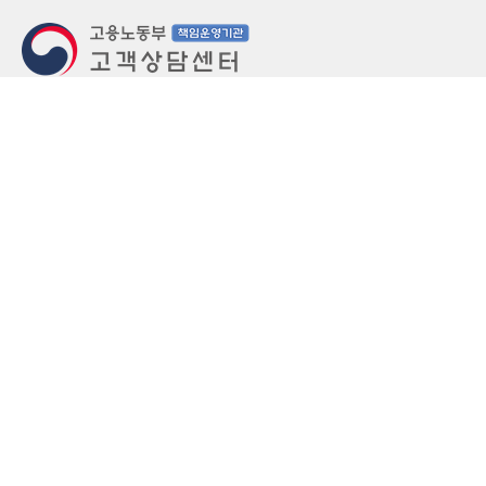
지번주소
울산 중구 북정동 236번지
도로명주소
울산 중구 종가로 405-3
우편번호
(우)44543
상담문의: (국번없이)1350(유료)
정부민원안내 콜센터: 국번없이 110
당직실 TEL
052-701-5300 (평일 18시 ~ 익일 9시, 주말 공휴
일 24시)
⁕ 당직실전화는 고용·노동상담이 제한됩니다.
FAX
052-702-5008
개인정보처리방침
영상정보처리기기 운영관리방침