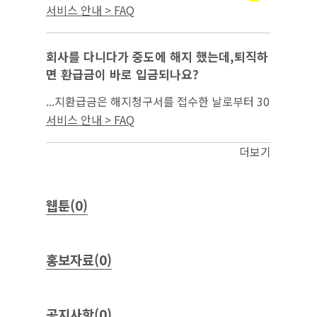
상을 확대하고, 일자리 발굴·매칭 등 직접적
취
서비스 안내 > FAQ
서비스 강화 및 진로지도, 심리 등 연계전
업지원
문상담을 통합지원하는 청년특화 원스톱 고용서
비스를...
회사를 다니다가 중도에 해지 했는데,퇴직하
면 환급금이 바로 입금되나요?
...지환급금은 해지청구서를 접수한 날로부터 30
영업일 이내에 지급됩니다. 다만, 본인납입금과
서비스 안내 > FAQ
금의 총액이 적립된 이후에 지급되며,
취업지원
서류의 보완(해지 증빙서류)이 필요하거나, 정부
더보기
지원금...
웹툰(0)
홍보자료(0)
공지사항(0)