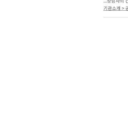
...상담사의
별도로 7일간
기관소개 >