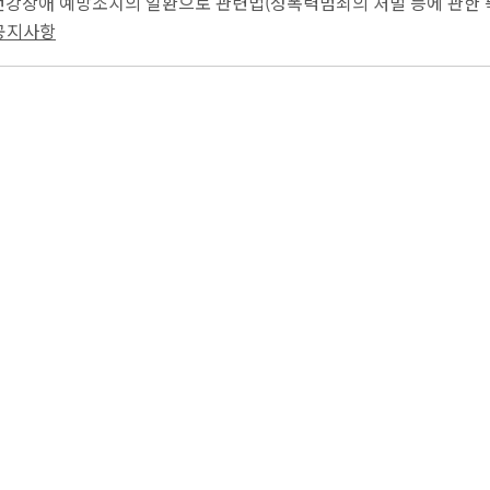
 건강장애 예방조치의 일환으로 관련법(성폭력범죄의 처벌 등에 관한 
 전화 인입 제한 조치(성희롱은 1개월간...
 공지사항