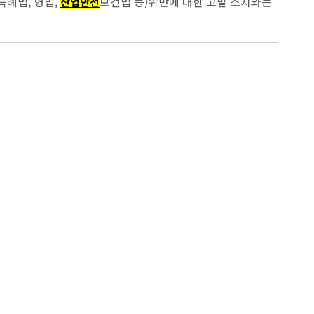
특례법, 형법,
보건법 등)위반에 대한 고발 조치와는
산업안전