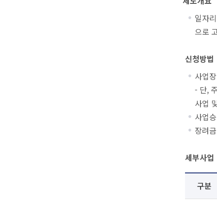
제도개요
일자리
으로 
신청방법
사업장
- 단
사업 
사업승
장려금
세부사업
구분