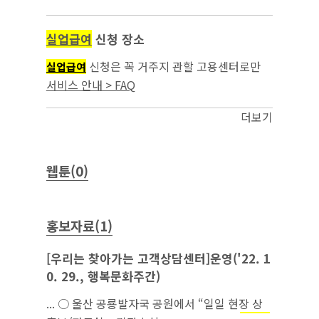
실업급여
신청 장소
신청은 꼭 거주지 관할 고용센터로만
실업급여
가야 하나요?...
서비스 안내 > FAQ
더보기
웹툰(0)
홍보자료(1)
[우리는 찾아가는 고객상담센터]운영('22. 1
0. 29., 행복문화주간)
... ○ 울산 공룡발자국 공원에서 “일일 현장 상
담 접수 창구”를 마련해 시민들을 상대로