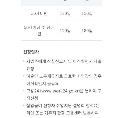
50세미만
120일
150일
18
50세이상 및 장애
120일
180일
21
인
신청절차
사업주에게 상실신고서 및 이직확인서 제출
요청
예술인·노무제공자로 근로한 사업장의 경우
이직확인서 불필요
고용24 (www.work24.go.kr)을 통하여 구
직신청
실업급여 신청자 취업지원 설명회 참석: 온
라인 또는 거주지 관할 고용센터 방문하여