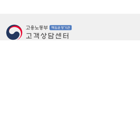
지번주소
울산 중구 북정동 236번지
도로명주소
울산 중구 종가로 405-3
우편번호
(우)44543
상담문의: (국번없이)1350(유료)
정부민원안내 콜센터: 국번없이 110
당직실 TEL
052-701-5300 (평일 18시 ~ 익일 9시, 주말 공휴
일 24시)
⁕ 당직실전화는 고용·노동상담이 제한됩니다.
FAX
052-702-5008