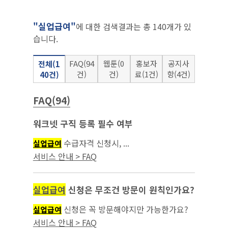
"실업급여"
에 대한 검색결과는 총 140개가 있
습니다.
FAQ(94
웹툰(0
홍보자
공지사
전체(1
건)
건)
료(1건)
항(4건)
40건)
FAQ(94)
워크넷 구직 등록 필수 여부
수급자격 신청시, ...
실업급여
서비스 안내 > FAQ
실업급여
신청은 무조건 방문이 원칙인가요?
신청은 꼭 방문해야지만 가능한가요?
실업급여
인터넷으로 하는 것은 안되나요?...
서비스 안내 > FAQ