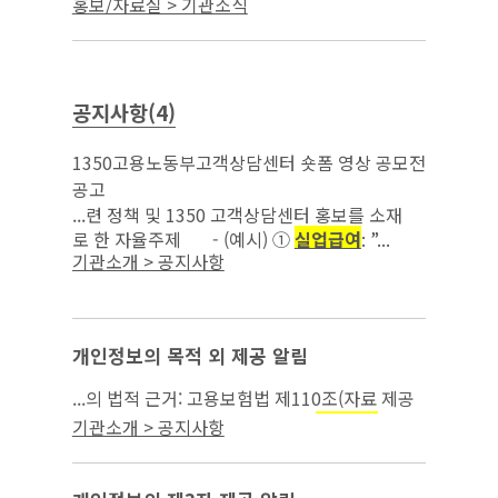
실업급
홍보/자료실 > 기관소식
, 고용보험, 중장년 일자리 지원 관련 상담을
여
진행하였으며 현장에서 고용노동 정책 홍보 등...
공지사항(4)
1350고용노동부고객상담센터 숏폼 영상 공모전
공고
...련 정책 및 1350 고객상담센터 홍보를 소재
로 한 자율주제 - (예시) ①
실업급여
: ”...
기관소개 > 공지사항
개인정보의 목적 외 제공 알림
...의 법적 근거: 고용보험법 제110조(자료 제공
의 요청) 3. 개인정보 제공 목적:
부정
실업급여
기관소개 > 공지사항
수급 조사 4. 제공하는 개인정보의 항목: 녹취
파일 2건...