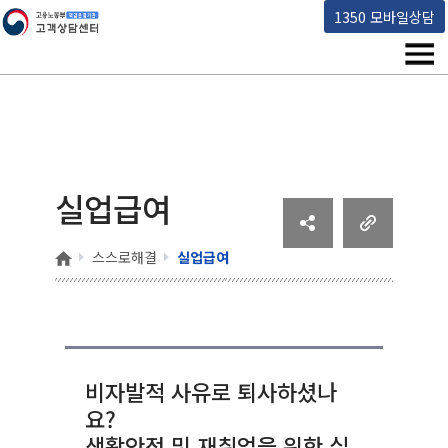
고용노동부 책임운영기관 고객상담센터
1350 모바일상담
메뉴
실업급여
홈
스스로해결
실업급여
비자발적 사유로 퇴사하셨나
요?
생활안정 및 재취업을 위한 실