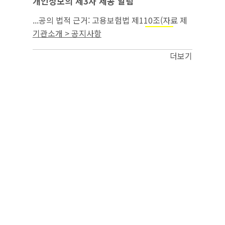
개인정보의 제3자 제공 알림
...공의 법적 근거: 고용보험법 제110조(자료 제
공의 요청) 3. 제3자 제공의 목적:
부정
실업급여
기관소개 > 공지사항
수급 조사 4. 제3자 제공을 한 개인정보의 항목
(구성): 녹취파일 3건...
더보기