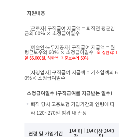
지원내용
[근로자] 구직급여 지급액 = 퇴직전 평균임
금의 60% × 소정급여일수
[예술인·노무제공자] 구직급여 지급액 = 월
평균보수의 60% × 소정급여일수
※
상한액: 1
일 66,000원,
하한액: 기준보수의 60%
[자영업자] 구직급여 지급액 = 기초일액의 6
0%× 소정급여일수
소정급여일수 (구직급여를 지급받는 일수)
퇴직 당시 고용보험 가입기간과 연령에 따
라 120~270일 범위 내 산정
소정급여일수 안내
설명
1년 미
1년이상 3년미
3년이상
연령 및 가입기간
만
만