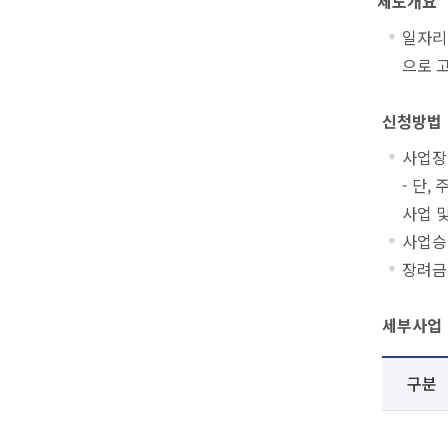
제도개요
일자리
으로 
신청방법
사업장
- 단
사업 
사업승
장려금
세부사업
구분