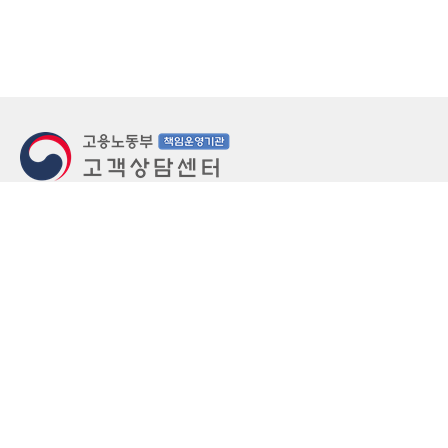
지번주소
울산 중구 북정동 236번지
도로명주소
울산 중구 종가로 405-3
우편번호
(우)44543
상담문의: (국번없이)1350(유료)
정부민원안내 콜센터: 국번없이 110
당직실 TEL
052-701-5300 (평일 18시 ~ 익일 9시, 주말 공휴
일 24시)
⁕ 당직실전화는 고용·노동상담이 제한됩니다.