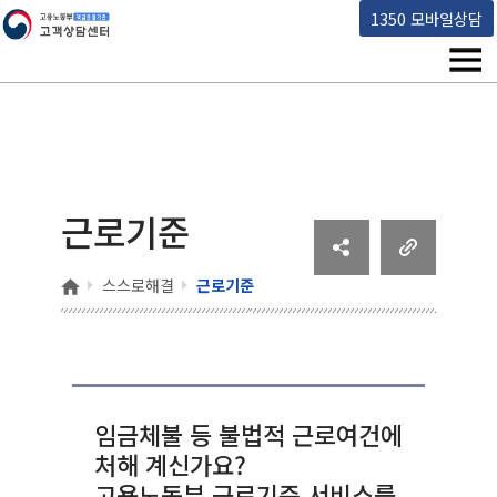
고용노동부 책임운영기관 고객상담센터
1350 모바일상담
메뉴
근로기준
홈
스스로해결
근로기준
임금체불 등 불법적 근로여건에
처해 계신가요?
고용노동부 근로기준 서비스를