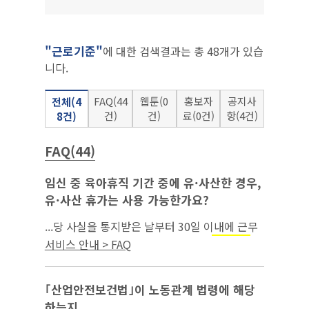
"근로기준"
에 대한 검색결과는 총 48개가 있습
니다.
FAQ(44
웹툰(0
홍보자
공지사
전체(4
건)
건)
료(0건)
항(4건)
8건)
FAQ(44)
임신 중 육아휴직 기간 중에 유·사산한 경우,
유·사산 휴가는 사용 가능한가요?
...당 사실을 통지받은 날부터 30일 이내에 근무
개시일을 지정하여야 합니다. 한편, ｢
근로기준
서비스 안내 > FAQ
법｣상 사용자는 임신 중인 여성이 유·사산한 경
우 근로자가 청구하면 유·사산 휴가를 부여...
｢산업안전보건법｣이 노동관계 법령에 해당
하는지