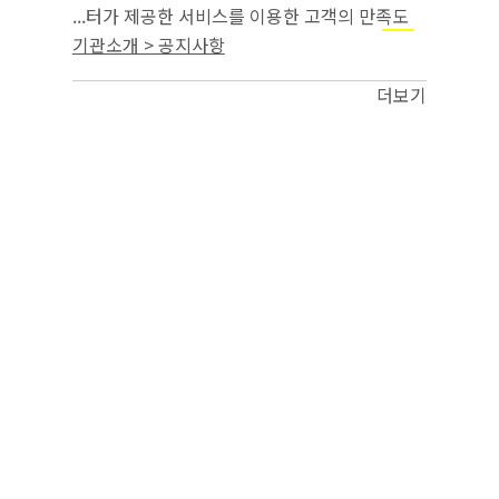
...터가 제공한 서비스를 이용한 고객의 만족도
조사 ○ 개인정보 항목 : 연락처, 상담유형(
근로
기관소개 > 공지사항
, 고용보험) ○ 개인정보 보유 및 이용 기간:
기준
제공받은 날부터 만족도(인식도) 조사 종...
더보기