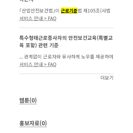
｢산업안전보건법｣이
법 제105조(사법
근로기준
경찰권 행사자의 제한)에서 정하는 그 밖의 노동
서비스 안내 > FAQ
관계법령에 해당하는지...
특수형태근로종사자의 안전보건교육(특별교
육 포함) 관련 기준
... 관계없이 근로자와 유사하게 노무를 제공하여
업무상의 재해로부터 보호할 필요가 있음에도
서비스 안내 > FAQ
「
법」 등이 적용되지 아니하는 사람으
근로기준
로서, ①｢산업안전보건법｣ 시행령 제67조에 따
더보기
른 직종이...
웹툰(0)
홍보자료(0)