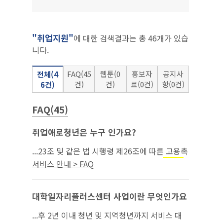
"취업지원"
에 대한 검색결과는 총 46개가 있습
니다.
FAQ(45
웹툰(0
홍보자
공지사
전체(4
건)
건)
료(0건)
항(0건)
6건)
FAQ(45)
취업애로청년은 누구 인가요?
...23조 및 같은 법 시행령 제26조에 따른 고용촉
진장려금 지급 대상이 되는 청년 ③ 국민
취업지
서비스 안내 > FAQ
제도에 참여*하고 최초**로 취업한 청년 ④ 청
원
년도전지원사업* 수료 청년 ⑤ ｢아동복지...
대학일자리플러스센터 사업이란 무엇인가요
...후 2년 이내 청년 및 지역청년까지 서비스 대