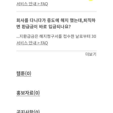
상을 확대하고, 일자리 발굴·매칭 등 직접적
취
서비스 안내 > FAQ
서비스 강화 및 진로지도, 심리 등 연계전
업지원
문상담을 통합지원하는 청년특화 원스톱 고용서
비스를...
회사를 다니다가 중도에 해지 했는데,퇴직하
면 환급금이 바로 입금되나요?
...지환급금은 해지청구서를 접수한 날로부터 30
영업일 이내에 지급됩니다. 다만, 본인납입금과
서비스 안내 > FAQ
금의 총액이 적립된 이후에 지급되며,
취업지원
서류의 보완(해지 증빙서류)이 필요하거나, 정부
더보기
지원금...
웹툰(0)
홍보자료(0)
공지사항(0)