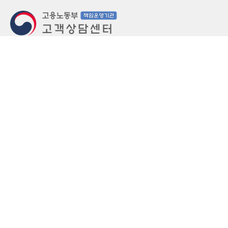
지번주소
울산 중구 북정동 236번지
도로명주소
울산 중구 종가로 405-3
우편번호
(우)44543
상담문의: (국번없이)1350(유료)
정부민원안내 콜센터: 국번없이 110
당직실 TEL
052-701-5300 (평일 18시 ~ 익일 9시, 주말 공휴
일 24시)
⁕ 당직실전화는 고용·노동상담이 제한됩니다.
FAX
052-702-5008
개인정보처리방침
영상정보처리기기 운영관리방침