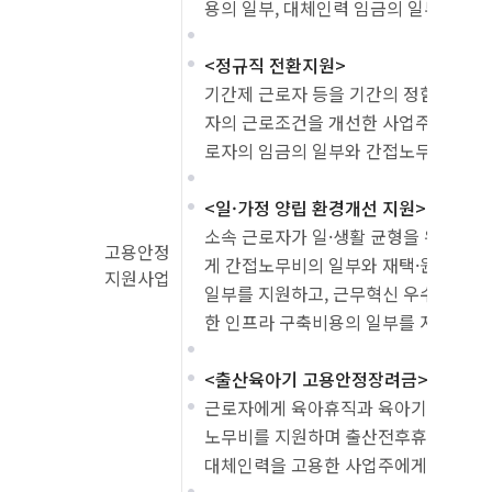
용의 일부, 대체인력 임금의 일부를 지
<정규직 전환지원>
기간제 근로자 등을 기간의 정함이 없는
자의 근로조건을 개선한 사업주에게 정규
로자의 임금의 일부와 간접노무비 지원
<일·가정 양립 환경개선 지원>
소속 근로자가 일·생활 균형을 위해 유
고용안정
게 간접노무비의 일부와 재택·원격근무
지원사업
일부를 지원하고, 근무혁신 우수기업의
한 인프라 구축비용의 일부를 지원
<출산육아기 고용안정장려금>
근로자에게 육아휴직과 육아기 근로시간
노무비를 지원하며 출산전후휴가, 유산
대체인력을 고용한 사업주에게 대체인력