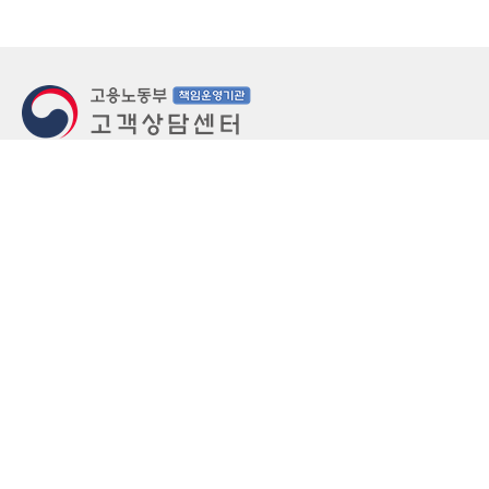
지번주소
울산 중구 북정동 236번지
도로명주소
울산 중구 종가로 405-3
우편번호
(우)44543
상담문의: (국번없이)1350(유료)
정부민원안내 콜센터: 국번없이 110
당직실 TEL
052-701-5300 (평일 18시 ~ 익일 9시, 주말 공휴
일 24시)
⁕ 당직실전화는 고용·노동상담이 제한됩니다.
FAX
052-702-5008