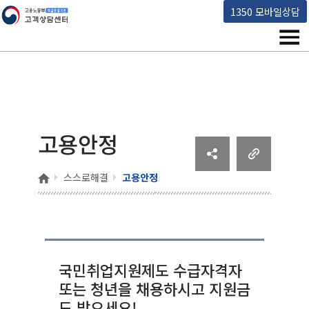
고용노동부 책임운영기관 고객상담센터
1350 모바일상담
메뉴
고용안정
홈
스스로해결
고용안정
국민취업지원제도 수급자격자
또는 청년을 채용하시고 지원금
도 받으세요!