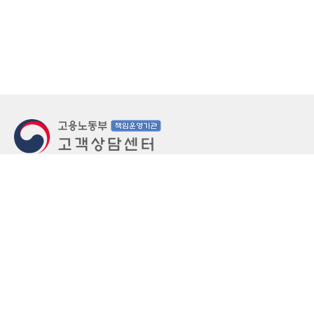
지번주소
울산 중구 북정동 236번지
도로명주소
울산 중구 종가로 405-3
우편번호
(우)44543
상담문의: (국번없이)1350(유료)
정부민원안내 콜센터: 국번없이 110
당직실 TEL
052-701-5300 (평일 18시 ~ 익일 9시, 주말 공휴
일 24시)