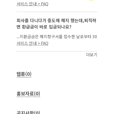
상을 확대하고, 일자리 발굴·매칭 등 직접적
취
서비스 안내 > FAQ
서비스 강화 및 진로지도, 심리 등 연계전
업지원
문상담을 통합지원하는 청년특화 원스톱 고용서
비스를...
회사를 다니다가 중도에 해지 했는데,퇴직하
면 환급금이 바로 입금되나요?
...지환급금은 해지청구서를 접수한 날로부터 30
영업일 이내에 지급됩니다. 다만, 본인납입금과
서비스 안내 > FAQ
금의 총액이 적립된 이후에 지급되며,
취업지원
서류의 보완(해지 증빙서류)이 필요하거나, 정부
더보기
지원금...
웹툰(0)
홍보자료(0)
공지사항(0)