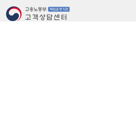
지번주소
울산 중구 북정동 236번지
도로명주소
울산 중구 종가로 405-3
우편번호
(우)44543
상담문의: (국번없이)1350(유료)
정부민원안내 콜센터: 국번없이 110
당직실 TEL
052-701-5300 (평일 18시 ~ 익일 9시, 주말 공휴
일 24시)
⁕ 당직실전화는 고용·노동상담이 제한됩니다.
FAX
052-702-5008
개인정보처리방침
영상정보처리기기 운영관리방침