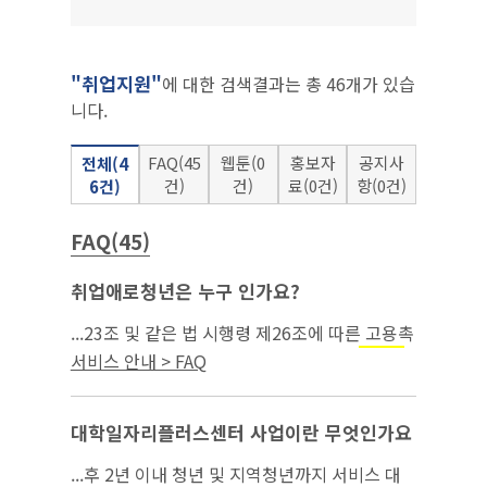
"취업지원"
에 대한 검색결과는 총 46개가 있습
니다.
FAQ(45
웹툰(0
홍보자
공지사
전체(4
건)
건)
료(0건)
항(0건)
6건)
FAQ(45)
취업애로청년은 누구 인가요?
...23조 및 같은 법 시행령 제26조에 따른 고용촉
진장려금 지급 대상이 되는 청년 ③ 국민
취업지
서비스 안내 > FAQ
제도에 참여*하고 최초**로 취업한 청년 ④ 청
원
년도전지원사업* 수료 청년 ⑤ ｢아동복지...
대학일자리플러스센터 사업이란 무엇인가요
...후 2년 이내 청년 및 지역청년까지 서비스 대