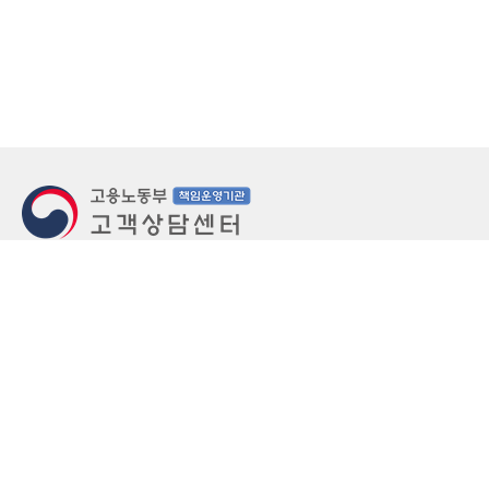
지번주소
울산 중구 북정동 236번지
도로명주소
울산 중구 종가로 405-3
우편번호
(우)44543
상담문의: (국번없이)1350(유료)
정부민원안내 콜센터: 국번없이 110
당직실 TEL
052-701-5300 (평일 18시 ~ 익일 9시, 주말 공휴
일 24시)