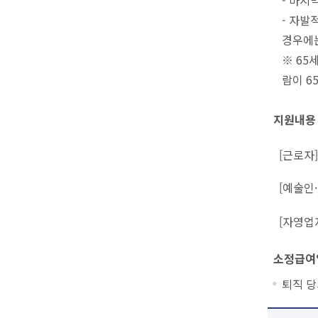
- 자발
경우에
※ 65
람이 6
지원내용
[근로자]
[예술인·
[자영업자
소정급여일
퇴직 당