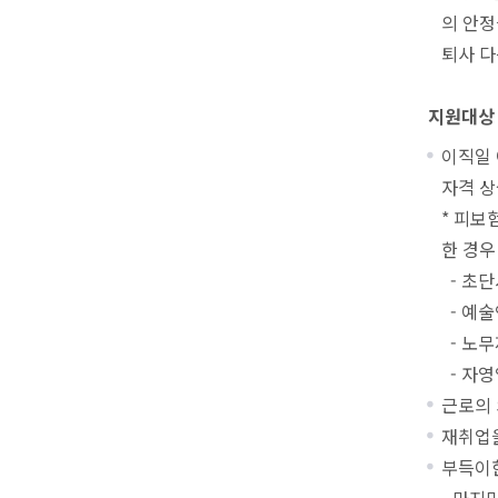
의 안
퇴사 다
지원대상
이직일 
자격 상
* 피보
한 경우
- 초단
- 예술
- 노무
- 자영
근로의 
재취업을
부득이한
- 마지