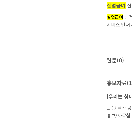
실업급여
신
신청
실업급여
서비스 안내 >
웹툰(0)
홍보자료(1
[우리는 찾아
... ○ 
진행하였으며 
홍보/자료실 