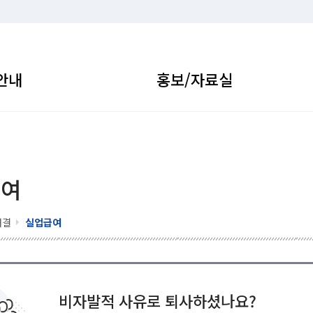
안내
홍보/자료실
급여
해결
실업급여
비자발적 사유로 퇴사하셨나요?