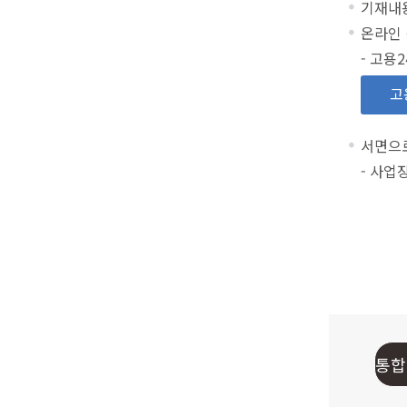
기재내용
온라인 
- 고용2
고
서면으
- 사업