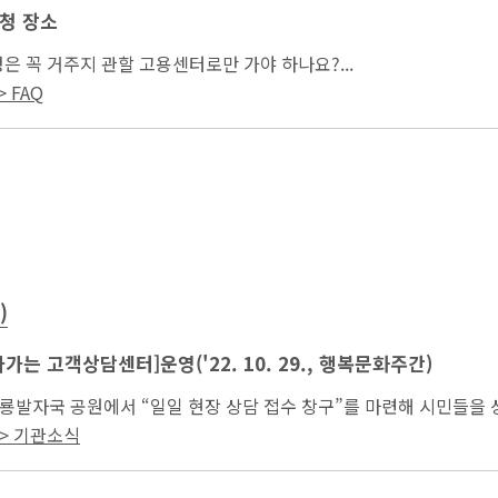
청 장소
은 꼭 거주지 관할 고용센터로만 가야 하나요?...
 FAQ
)
가는 고객상담센터]운영('22. 10. 29., 행복문화주간)
울산 공룡발자국 공원에서 “일일 현장 상담 접수 창구”를 마련해 시민들을
현장에서 고용노동 정책 홍보 등...
> 기관소식