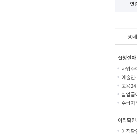
연
50
신청절차
사업주
예술인
고용24 
실업급여
수급자격
이직확인
이직확인