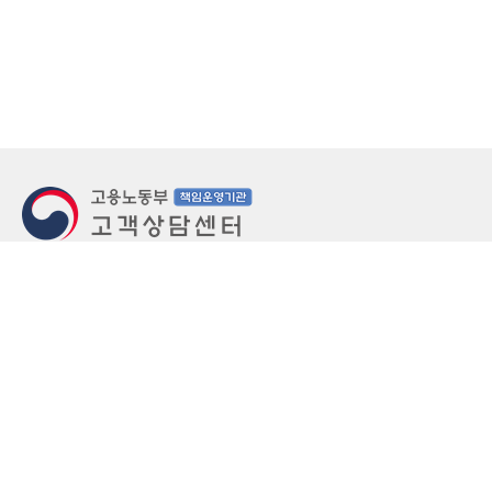
지번주소
울산 중구 북정동 236번지
도로명주소
울산 중구 종가로 405-3
우편번호
(우)44543
상담문의: (국번없이)1350(유료)
정부민원안내 콜센터: 국번없이 110
당직실 TEL
052-701-5300 (평일 18시 ~ 익일 9시, 주말 공휴
일 24시)