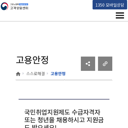
고용노동부 책임운영기관 고객상담센터
1350 모바일상담
메뉴
고용안정
홈
스스로해결
고용안정
국민취업지원제도 수급자격자
또는 청년을 채용하시고 지원금
도 받으세요!