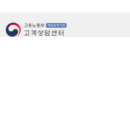
지번주소
울산 중구 북정동 236번지
도로명주소
울산 중구 종가로 405-3
우편번호
(우)44543
상담문의: (국번없이)1350(유료)
정부민원안내 콜센터: 국번없이 110
당직실 TEL
052-701-5300 (평일 18시 ~ 익일 9시, 주말 공휴
일 24시)
⁕ 당직실전화는 고용·노동상담이 제한됩니다.
FAX
052-702-5008