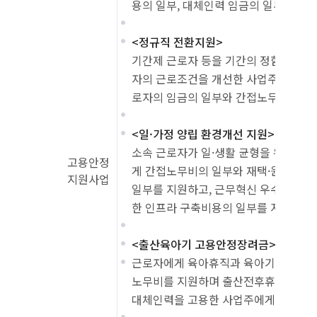
용의 일부, 대체인력 임금의 일부를 지
<정규직 전환지원>
기간제 근로자 등을 기간의 정함이 없는
자의 근로조건을 개선한 사업주에게 정규
로자의 임금의 일부와 간접노무비 지원
<일·가정 양립 환경개선 지원>
소속 근로자가 일·생활 균형을 위해 유
고용안정
게 간접노무비의 일부와 재택·원격근무
지원사업
일부를 지원하고, 근무혁신 우수기업의
한 인프라 구축비용의 일부를 지원
<출산육아기 고용안정장려금>
근로자에게 육아휴직과 육아기 근로시간
노무비를 지원하며 출산전후휴가, 유산
대체인력을 고용한 사업주에게 대체인력