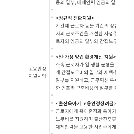
용의 일부, 대체인력 임금의 일부를 지
<정규직 전환지원>
기간제 근로자 등을 기간의 정함이 없는
자의 근로조건을 개선한 사업주에게 정규
로자의 임금의 일부와 간접노무비 지원
<일·가정 양립 환경개선 지원>
소속 근로자가 일·생활 균형을 위해 유
고용안정
게 간접노무비의 일부와 재택·원격근무
지원사업
일부를 지원하고, 근무혁신 우수기업의
한 인프라 구축비용의 일부를 지원
<출산육아기 고용안정장려금>
근로자에게 육아휴직과 육아기 근로시간
노무비를 지원하며 출산전후휴가, 유산
대체인력을 고용한 사업주에게 대체인력