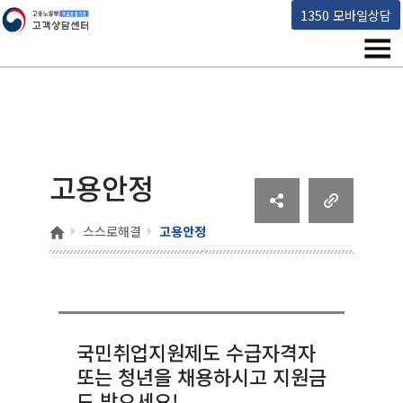
고용노동부 책임운영기관 고객상담센터
1350 모바일상담
메뉴
고용안정
홈
스스로해결
고용안정
국민취업지원제도 수급자격자
또는 청년을 채용하시고 지원금
도 받으세요!