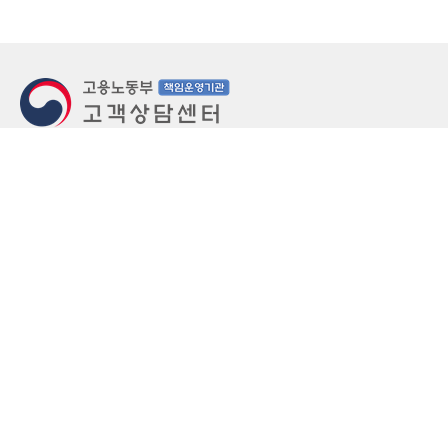
지번주소
울산 중구 북정동 236번지
도로명주소
울산 중구 종가로 405-3
우편번호
(우)44543
상담문의: (국번없이)1350(유료)
정부민원안내 콜센터: 국번없이 110
당직실 TEL
052-701-5300 (평일 18시 ~ 익일 9시, 주말 공휴
일 24시)
⁕ 당직실전화는 고용·노동상담이 제한됩니다.
FAX
052-702-5008